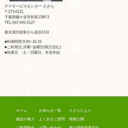
デイサービスセンター ささら
〒273-0121
千葉県鎌ケ谷市初富1390-3
TEL:047-441-5127
新京成北初富から徒歩11分
■利用時間:9:00~16:15
■ご利用日:月曜~金曜日(祝日含む)
■休業日 :土・日曜日、年末年始
ホーム
お知らせ一覧
ささらだより
施設の魅力
よくあるご質問
情報公開
ご利用料金
お問い合わせ
個人情報保護方針