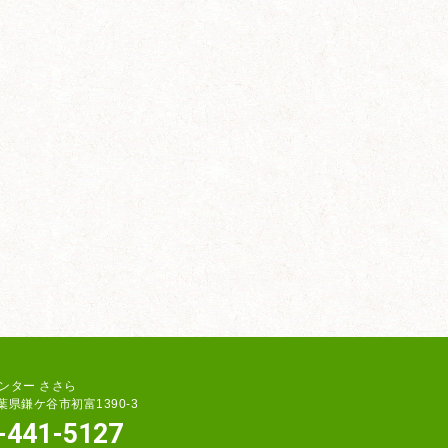
ンター ささら
 千葉県鎌ケ谷市初富1390-3
7-441-5127