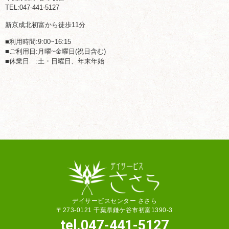
TEL:047-441-5127
新京成北初富から徒歩11分
■利用時間:9:00~16:15
■ご利用日:月曜~金曜日(祝日含む)
■休業日 :土・日曜日、年末年始
デイサービスセンター ささら
〒273-0121 千葉県鎌ケ谷市初富1390-3
tel.047-441-5127